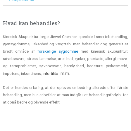
Hvad kan behandles?
Kinesisk Akupunktur læge
Jiewei Chen har speciale i smertebehandling,
øjensygdomme, skønhed og vægttab, men behandler dog generelt et
bredt område af
forskellige sygdomme
med kinesisk akupunktur:
søvnbesvær, stress, lammelse, uren hud, rynker, psoriasis, allergi, mave-
og tarmproblemer, søvnbesvær, barnløshed, hedeture, piskesmæld,
m.m.
impotens, inkontinens,
infertilite
Det er hendes erfaring, at der opleves en bedring allerede efter første
behandling, men hun anbefaler at man indgår i et behandlingsforløb, for
at opnå bedre og blivende effekt.