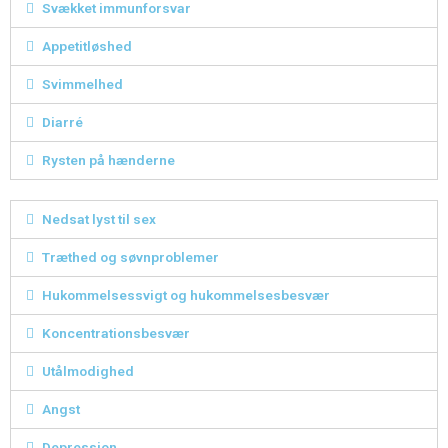
Svækket immunforsvar
Appetitløshed
Svimmelhed
Diarré
Rysten på hænderne
Nedsat lyst til sex
Træthed og søvnproblemer
Hukommelsessvigt og hukommelsesbesvær
Koncentrationsbesvær
Utålmodighed
Angst
Depression