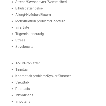
Stress/
Søvnbesvær/
Svimmelhed
Bihulebetændelse
Allergi/
Høfeber/Eksem
Menstruation problem/Hedeture
Infertilite
Trigeminusneuralgi
Stress
Sovebesvær
AMD/
Grøn stær
Tinnitus
Kosmetisk problem/Rynker/Bumser
Vægttab
Psoriasis
Inkontinens
Impotens