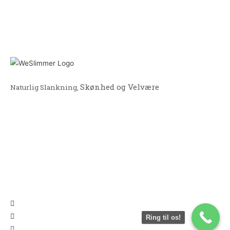
Skønhed og Velvære
Naturlig Slankning,
Find os
København V - Åboulevard 1, 1635 Kbh V
Fensmarks Alle 4B, 3520 Farum
Ring til os!
Hasseløvej 33, 4873 Væggerløse