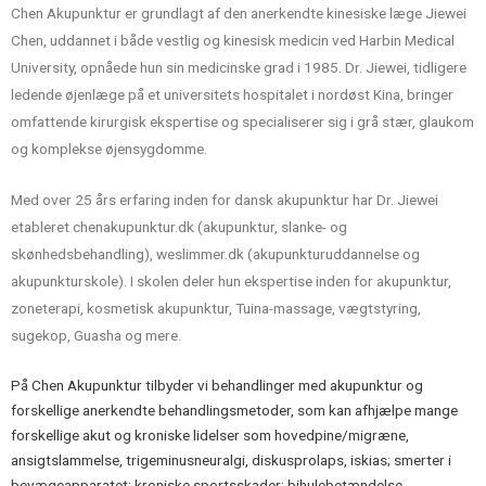
Chen Akupunktur er grundlagt af den anerkendte kinesiske læge Jiewei
Chen, uddannet i både vestlig og kinesisk medicin ved Harbin Medical
University, opnåede hun sin medicinske grad i 1985. Dr. Jiewei, tidligere
ledende øjenlæge på et universitets hospitalet i nordøst Kina, bringer
omfattende kirurgisk ekspertise og specialiserer sig i grå stær, glaukom
og komplekse øjensygdomme.
Med over 25 års erfaring inden for dansk akupunktur har Dr. Jiewei
etableret chenakupunktur.dk (akupunktur, slanke- og
skønhedsbehandling), weslimmer.dk (akupunkturuddannelse og
akupunkturskole). I skolen deler hun ekspertise inden for akupunktur,
zoneterapi, kosmetisk akupunktur, Tuina-massage, vægtstyring,
sugekop, Guasha og mere.
På Chen Akupunktur tilbyder vi behandlinger med akupunktur og
forskellige anerkendte behandlingsmetoder, som kan afhjælpe mange
forskellige akut og kroniske lidelser som hovedpine/migræne,
ansigtslammelse, trigeminusneuralgi, diskusprolaps, iskias; smerter i
bevægeapparatet; kroniske sportsskader; bihulebetændelse,