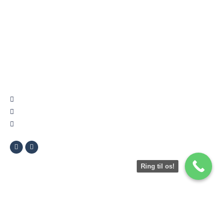
Find os
København V - Åboulevard 1, 1635 Kbh V
Fensmarks Alle 4B, 3520 Farum
Hasseløvej 33, 4873 Væggerløse
Ring til os!