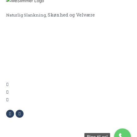
Skønhed og Velvære
Naturlig Slankning,
Find os
København V - Åboulevard 1, 1635 Kbh V
Fensmarks Alle 4B, 3520 Farum
Hasseløvej 33, 4873 Væggerløse
Ring til os!