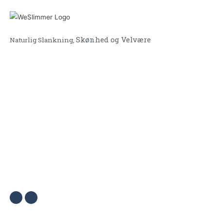
Skønhed og Velvære
Naturlig Slankning,
Find os
København V - Åboulevard 1, 1635 Kbh V
Fensmarks Alle 4B, 3520 Farum
Hasseløvej 33, 4873 Væggerløse