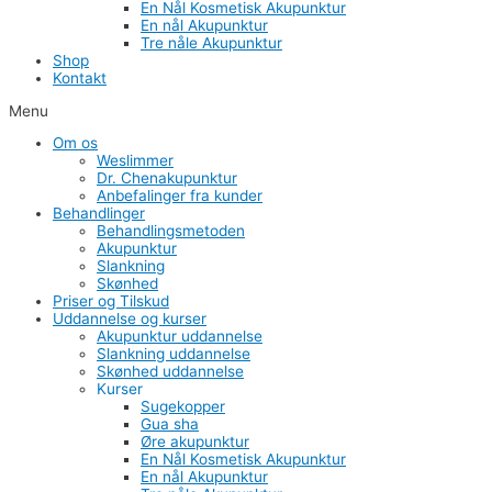
En Nål Kosmetisk Akupunktur
En nål Akupunktur
Tre nåle Akupunktur
Shop
Kontakt
Menu
Om os
Weslimmer
Dr. Chenakupunktur
Anbefalinger fra kunder
Behandlinger
Behandlingsmetoden
Akupunktur
Slankning
Skønhed
Priser og Tilskud
Uddannelse og kurser
Akupunktur uddannelse
Slankning uddannelse
Skønhed uddannelse
Kurser
Sugekopper
Gua sha
Øre akupunktur
En Nål Kosmetisk Akupunktur
En nål Akupunktur