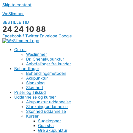
Skip to content
WeSlimmer
BESTILLE TID
24 24 10 88
Facebook-f
Twitter
Envelope
Google
Om os
Weslimmer
Dr. Chenakupunktur
Anbefalinger fra kunder
Behandlinger
Behandlingsmetoden
Akupunktur
Slankning
Skønhed
Priser og Tilskud
Uddannelse og kurser
Akupunktur uddannelse
Slankning uddannelse
Skønhed uddannelse
Kurser
Sugekopper
Gua sha
Øre akupunktur